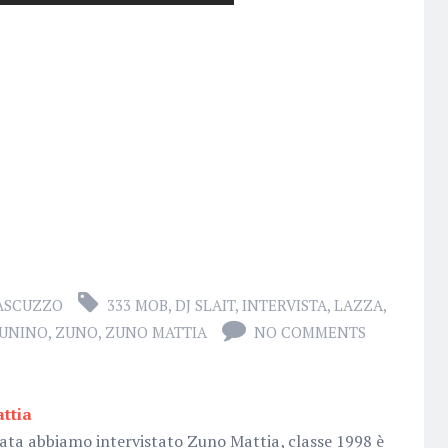
ASCUZZO
333 MOB
,
DJ SLAIT
,
INTERVISTA
,
LAZZA
,
UNINO
,
ZUNO
,
ZUNO MATTIA
NO COMMENTS
attia
ata abbiamo intervistato Zuno Mattia, classe 1998 è