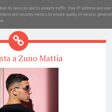
iver its services and to analyze traffic. Your IP address and use
mance and security metrics to ensure quality of service, genera
se.
ista a Zuno Mattia