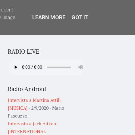
r-agent
LEARN MORE
GOT IT
te usage
Widgets
Social Links
Search
Menu
RADIO LIVE
Radio Android
Intervista a Martina Attili
[MUSICA]
- 2/9/2020
- Mario
Pascuzzo
Intervista a Jack Aitken
[INTERNATIONAL