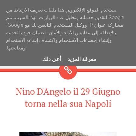
‏يستخدم الموقع الإلكتروني هذا ملفات تعريف الارتباط من
Radio Pascuzzo
Google لتقديم خدماته وتحليل عدد الزيارات. لهذا السبب، تتم
"Il luogo dove la tua voce è la nostra voce"
مشاركة عنوان IP ووكيل المستخدم التابعَين لك مع Google،
بالإضافة إلى مقاييس الأداء والأمان، لضمان جودة الخدمة
وإنشاء إحصاءات الاستخدام واكتشاف إساءة الاستخدام
ومعالجتها.
Search
Social Links
Widgets
Menu
معرفة المزيد
أعي ذلك
Nino D'Angelo il 29 Giugno
torna nella sua Napoli