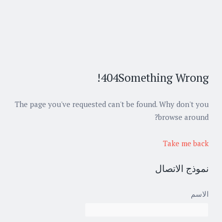
404
Something Wrong!
The page you've requested can't be found. Why don't you
browse around?
Take me back
نموذج الاتصال
الاسم