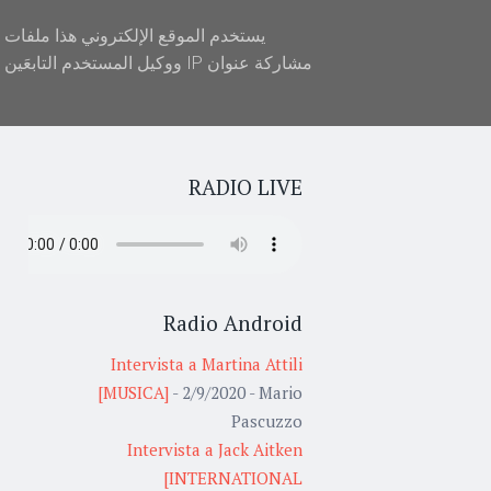
Search
Social Links
Widgets
Menu
RADIO LIVE
Radio Android
Intervista a Martina Attili
[MUSICA]
- 2/9/2020
- Mario
Pascuzzo
Intervista a Jack Aitken
[INTERNATIONAL