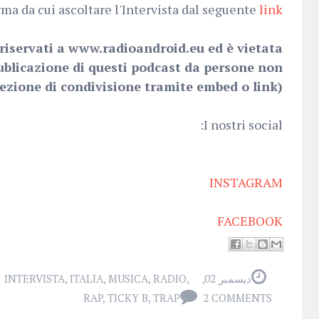
rma da cui ascoltare l'Intervista dal seguente
link
o riservati a www.radioandroid.eu ed è vietata
blicazione di questi podcast da persone non
ezione di condivisione tramite embed o link).
I nostri social:
INSTAGRAM
FACEBOOK
INTERVISTA
,
ITALIA
,
MUSICA
,
RADIO
,
ديسمبر 02, 2019
RAP
,
TICKY B
,
TRAP
2 COMMENTS