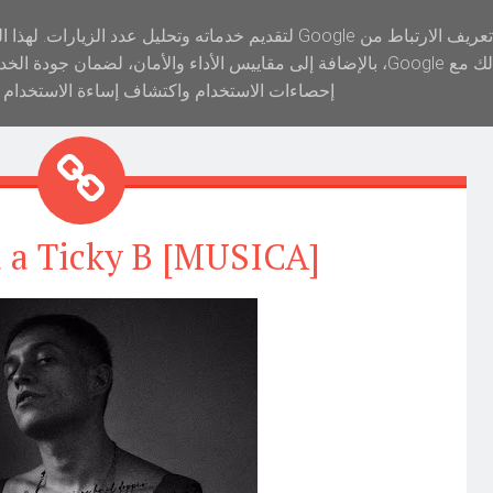
‏يستخدم الموقع الإلكتروني هذا مل Google لتقديم خدماته وتحليل عدد الزيارات. لهذا السبب، تتم
ووكيل المستخدم التابعَين لك  Google، بالإضافة إلى مقاييس الأداء والأمان، لضمان جودة الخدمة وإنشاء
إحصاءات الاستخدام واكتشاف إساءة الاستخدام .
a a Ticky B [MUSICA]