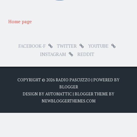
Home page
FACEBOOK-F
TWITTER
YOUTUBE
INSTAGRAM
REDDIT
COPYRIGHT ©
2026
RADIO PASCUZZO
| POWERED BY
BLOGGER
DESIGN BY
AUTOMATTIC
| BLOGGER THEME BY
NEWBLOGGERTHEMES.COM