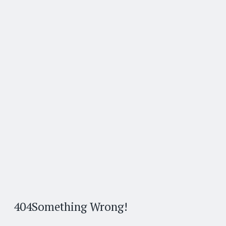
404
Something Wrong!