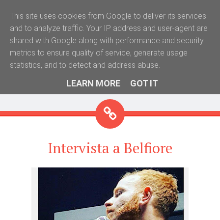
This site uses cookies from Google to deliver its services
Radio Pascuzzo
and to analyze traffic. Your IP address and user-agent are
"Il luogo dove la tua voce è la nostra voce"
shared with Google along with performance and security
metrics to ensure quality of service, generate usage
statistics, and to detect and address abuse.
Widgets
Social Links
Search
LEARN MORE
GOT IT
Menu
Intervista a Belfiore