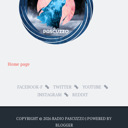
Home page
FACEBOOK-F
TWITTER
YOUTUBE
INSTAGRAM
REDDIT
COPYRIGHT ©
2026
RADIO PASCUZZO
| POWERED BY
BLOGGER